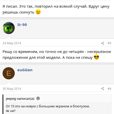
Я писал. Это так, повторил на всякий случай. Вдруг цену
решишь скинуть
Sr-90
24 Мар 2014
#5
Решу со временем, но точно не до четырёх - несерьёзное
предложение для этой модели. А пока не спешу
euGGen
E
30 Мар 2014
#6
jeepeg написал(а):
От 15 это на новую с большим экраном и блютузом.
4к не?