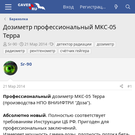
Вход
Регистрация
Барахолка
Дозиметр профессиональный МКС-05
Терра
А
Д
Т
Sr-90
21 Мар 2014
детектор радиации
дозиметр
в
а
е
радиометр
рентгенометр
счётчик гейгера
т
т
г
о
а
и
Sr-90
р
н
т
а
е
ч
м
а
21 Мар 2014
#1
ы
л
а
Профессиональный
дозиметр МКС-05 Терра
(производства НПО ВНИИФТРИ "Доза").
Абсолютно новый
. Полностью соответствует
требованиям Инструкции ЦБ РФ. Пригоден для
профессиональных заключений.
Измеряет мощность гамма-дозы, плотность потока бета-