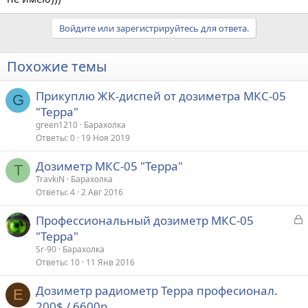
Войдите или зарегистрируйтесь для ответа.
Похожие темы
Прикуплю ЖК-диспей от дозиметра МКС-05
G
"Терра"
green1210
Барахолка
Ответы
0
19 Ноя 2019
Дозиметр МКС-05 "Терра"
T
TravkiN
Барахолка
Ответы
4
2 Авг 2016
З
Профессиональный дозиметр МКС-05
а
"Терра"
к
Sr-90
Барахолка
р
Ответы
10
11 Янв 2016
Дозиметр радиометр Терра професионал.
т
E
200$ / 6600р.
а