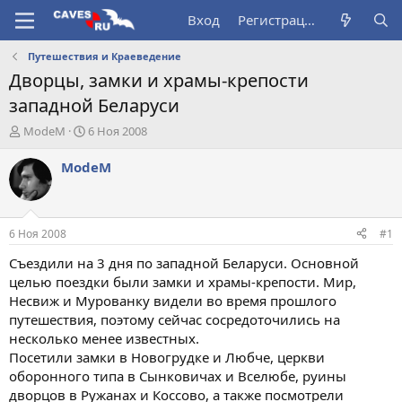
Вход
Регистрация
Путешествия и Краеведение
Дворцы, замки и храмы-крепости
западной Беларуси
А
Д
ModeM
6 Ноя 2008
в
а
т
т
ModeM
о
а
р
н
т
а
е
ч
6 Ноя 2008
#1
м
а
ы
л
Съездили на 3 дня по западной Беларуси. Основной
а
целью поездки были замки и храмы-крепости. Мир,
Несвиж и Мурованку видели во время прошлого
путешествия, поэтому сейчас сосредоточились на
несколько менее известных.
Посетили замки в Новогрудке и Любче, церкви
оборонного типа в Сынковичах и Вселюбе, руины
дворцов в Ружанах и Коссово, а также посмотрели