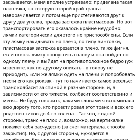
закрывается, меня вполне устраивало: приделана такая
планочка, на которую второй край транса
наворачивается и потом еще пристегиваются друг к
другу два уголка, правда застежка пластмасовая. Но вот
транспортировать его оказалось крайне неудобно:
лямки категорически для этого не приспособлены. Если
эту лямку накидывать на плечо, по типу винтовки,
пластмасовая застежка врезается в плечо, та же фигня,
если сквозь лямку пропустить голову и она пойдет по
одному плечу и выйдет на противоположное бедро (уж
извените, как по другому описать - в голову не
приходит). Если же лямки одеть на плечи и попробовать
нести его как рюкзак - тут то начинается самое веселье:
транс колбасит за спиной в разные стороны и, в
зависимости от его тяжести, колбасит соответственно и
меня... Не буду говорить, какими словами я вспоминала
всю дорогу того, кто проектировал этот транс и всех его
родственников до 4-го колена... Так что, с одной
стороны, транс не плох и, возможно, на вертикалке
покажет себя расчудесно (за счет материала, способа
закрытия). Но, с другой стороны, нуждается в
доработках: без нормальных лямок от рюкзака носить