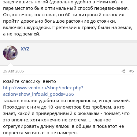
зацепившись ногой (довольно удобно в Никитах) - в
паре мест это был оптимальный способ передвижения.
Он, конечно, толстоват, но 60-ти литровый позволил
пройти довольно большое растояние до стоянки,
включая шкуродеры. Претензии к трансу были на земле,
а не под землей.
XYZ
29 Авг 2005
#5
юзайте классику: венто
http://www.vento.ru/shop/index.php?
action=show_info&id_goods=366
таскать вполне удобно и по поверхности, и под землёй.
Проходил с ним до 10 километров без проблем. а кто
знает, какой я привередливый к рюкзакам - поймёт, что
это вполне. хотя конечно не система.... главное
отрегулировать длину лямок. в общем я пока этот не
порвётся менять его не намерен.