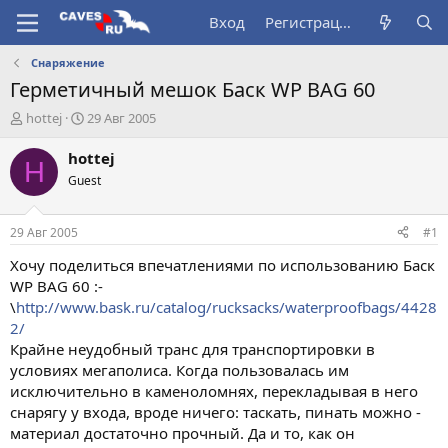
Вход
Регистрация
Снаряжение
Герметичный мешок Баск WP BAG 60
А
Д
hottej
29 Авг 2005
в
а
т
т
hottej
H
о
а
Guest
р
н
т
а
е
ч
29 Авг 2005
#1
м
а
ы
л
Хочу поделиться впечатлениями по использованию Баск
а
WP BAG 60 :-
\
http://www.bask.ru/catalog/rucksacks/waterproofbags/4428
2/
Крайне неудобный транс для транспортировки в
условиях мегаполиса. Когда пользовалась им
исключительно в каменоломнях, перекладывая в него
снарягу у входа, вроде ничего: таскать, пинать можно -
материал достаточно прочный. Да и то, как он