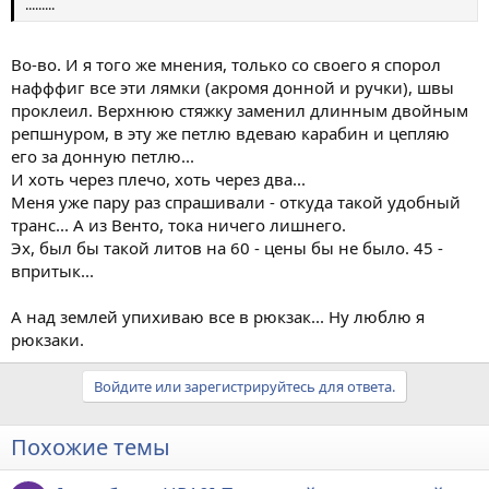
.........
Во-во. И я того же мнения, только со своего я спорол
нафффиг все эти лямки (акромя донной и ручки), швы
проклеил. Верхнюю стяжку заменил длинным двойным
репшнуром, в эту же петлю вдеваю карабин и цепляю
его за донную петлю...
И хоть через плечо, хоть через два...
Меня уже пару раз спрашивали - откуда такой удобный
транс... А из Венто, тока ничего лишнего.
Эх, был бы такой литов на 60 - цены бы не было. 45 -
впритык...
А над землей упихиваю все в рюкзак... Ну люблю я
рюкзаки.
Войдите или зарегистрируйтесь для ответа.
Похожие темы