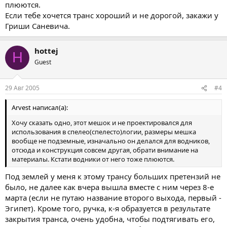
плюются.
Если тебе хочется транс хороший и не дорогой, закажи у
Гриши Саневича.
hottej
H
Guest
29 Авг 2005
#4
Arvest написал(а):
Хочу сказать одно, этот мешок и не проектировался для
использования в спелео(спелесто)логии, размеры мешка
вообще не подземные, изначально он делался для водников,
отсюда и конструкция совсем другая, обрати внимание на
материалы. Кстати водники от него тоже плюются.
Под землей у меня к этому трансу больших претензий не
было, не далее как вчера вышла вместе с ним через 8-е
марта (если не путаю название второго выхода, первый -
Эгипет). Кроме того, ручка, к-я образуется в результате
закрытия транса, очень удобна, чтобы подтягивать его,