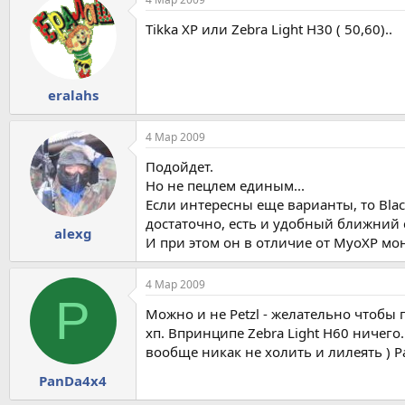
Tikka XP или Zebra Light H30 ( 50,60)..
eralahs
4 Мар 2009
Подойдет.
Но не пецлем единым...
Если интересны еще варианты, то Blac
достаточно, есть и удобный ближний 
alexg
И при этом он в отличие от MyoXP мо
4 Мар 2009
P
Можно и не Petzl - желательно чтобы 
хп. Впринципе Zebra Light H60 ничего
вообще никак не холить и лилеять ) 
PanDa4x4