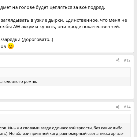
мет на голове будет цепляться за всё подряд.
 заглядывать в узкие дырки. Единственное, что меня не
хотябы AW аккумы купить, они вроде покачественней.
/зарядки (дороговато..)
нов
#13
наголовного ремня.
#14
дусов. Иными словами везде одинаковой яркости, без каких либо
ть). Но вблизи приятней когд равномерный свет а тикка хр все-