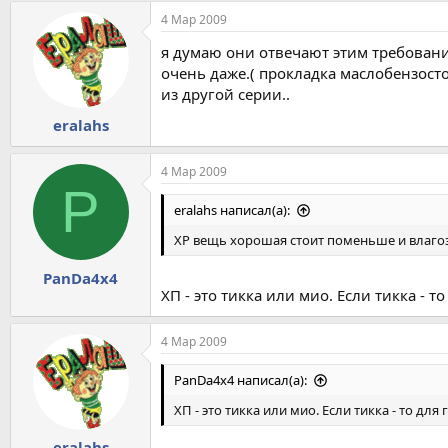
4 Мар 2009
я думаю они отвечают этим требовани
очень даже.( прокладка маслобензостой
из другой серии..
eralahs
4 Мар 2009
P
eralahs написал(а):
ХР вещь хорошая стоит поменьше и влагоза
PanDa4x4
ХП - это тикка или мио. Если тикка - 
4 Мар 2009
PanDa4x4 написал(а):
ХП - это тикка или мио. Если тикка - то д
eralahs