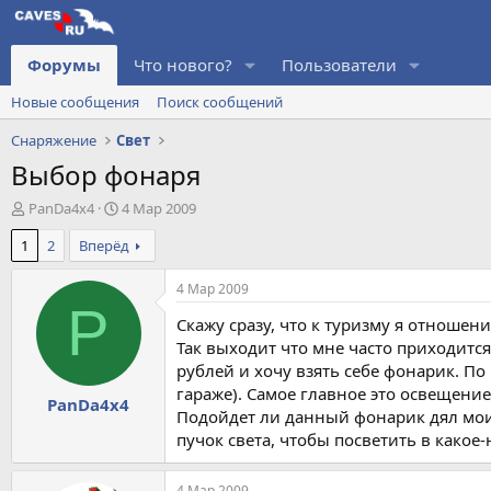
Форумы
Что нового?
Пользователи
Новые сообщения
Поиск сообщений
Снаряжение
Свет
Выбор фонаря
А
Д
PanDa4x4
4 Мар 2009
в
а
1
2
Вперёд
т
т
о
а
р
н
4 Мар 2009
т
а
P
Скажу сразу, что к туризму я отношен
е
ч
м
а
Так выходит что мне часто приходится
ы
л
рублей и хочу взять себе фонарик. По
а
гараже). Самое главное это освещение
PanDa4x4
Подойдет ли данный фонарик дял моих
пучок света, чтобы посветить в какое
4 Мар 2009