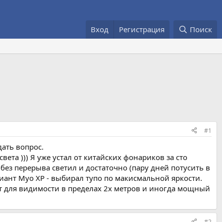
Вход
Регистрация
Поиск
#1
дать вопрос.
ета ))) Я уже устал от китайских фонариков за сто
без перерыва светил и достаточно (пару дней потусить в
риант Myo XP - выбирал тупо по макисмальной яркости.
т для видимости в пределах 2х метров и иногда мощный
#2