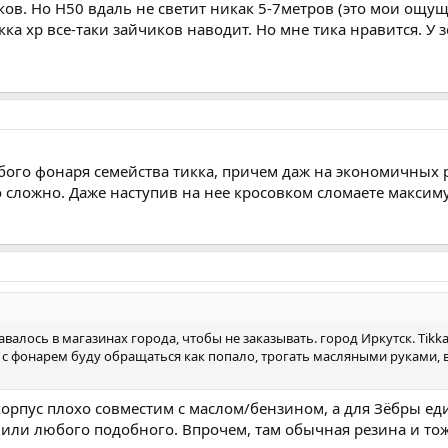
иков. Но Н50 вдаль не светит никак 5-7метров (это мои ощу
ка хр все-таки зайчиков наводит. Но мне тика нравится. У
юбого фонаря семейства тикка, причем даж на экономичных 
о сложно. Даже наступив на нее кросовком сломаете макси
валось в магазинах города, чтобы не заказывать. город Иркутск. Tikk
 с фонарем буду обращаться как попало, трогать масляными руками, в
 корпус плохо совместим с маслом/бензином, а для Зёбры ед
или любого подобного. Впрочем, там обычная резина и тож