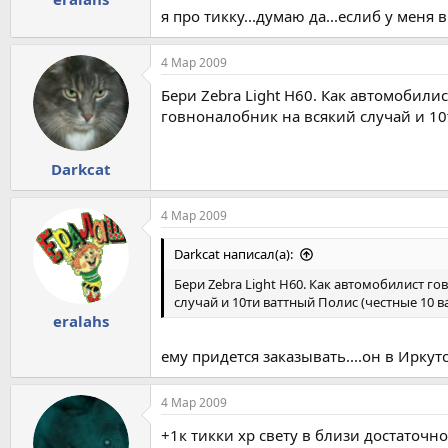
я про тикку...думаю да...еслиб у меня 
4 Мар 2009
Бери Zebra Light H60. Как автомобили
говноналобник на всякий случай и 10т
Darkcat
4 Мар 2009
Darkcat написал(а):
Бери Zebra Light H60. Как автомобилист го
случай и 10ти ваттный Полис (честные 10 ва
eralahs
ему придется заказывать....он в Иркут
4 Мар 2009
+1к тикки хр свету в близи достаточн