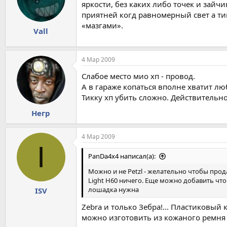
яркости, без каких либо точек и зайч
приятней когд равномерный свет а тик
«мазгами».
Vall
4 Мар 2009
Слабое место мио хп - провод.
А в гараже копаться вполне хватит л
Тикку хп убить сложно. Действительн
Негр
4 Мар 2009
I
PanDa4x4 написал(а):
Можно и не Petzl - желательно чтобы прода
Light H60 ничего. Еще можно добавить что
лошадка нужна
ISV
Zebra и только Зебра!... Пластиковый
можно изготовить из кожаного ремня 