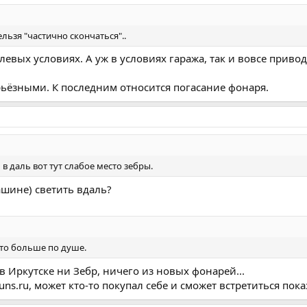
ельзя "частично скончаться"..
евых условиях. А уж в условиях гаража, так и вовсе приво
ьёзными. К последним относится погасание фонаря.
 в даль вот тут слабое место зебры.
машине) светить вдаль?
что больше по душе.
 в Иркутске ни Зебр, ничего из новых фонарей...
ns.ru, может кто-то покупал себе и сможет встретиться пока