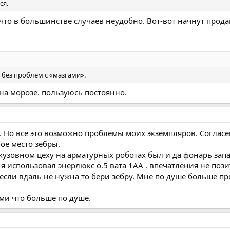
ся.
что в большинстве случаев неудобно. Вот-вот начнут прода
 без проблем с «мазгами».
на морозе. пользуюсь постоянно.
 Но все это возможно проблемы моих экземпляров. Согласен
бое место зебры.
 кузовном цеху на арматурных роботах был и да фонарь за
 я использовал энерлюкс о.5 вата 1АА . впечатления не поз
если вдаль не нужна то бери зебру. Мне по душе больше п
ьми что больше по душе.