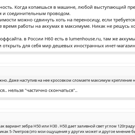
тность. Когда копаешься в машине, любой выступающий пред
м и соединительным проводом.
димости можно сдвинуть хоть на переносицу, если требуется
ое время работы на аккумах в максимуме. Никак не решусь 
 оффсайта. в России Н60 есть в lumenhouse.ru, там же аккумы
 и открыть для себя мир дешевых иностранных инет-магази
ожно. Даже наступив на нее кросовком сломаете максимум крепление 
ся.. нельзя "частично скончаться"..
 как вариант зебра Н50 или Н30 . Н50 дает заливной свет углом 120гра
никак 5-7метров (это мои ощущения у других может и другое мнение бы