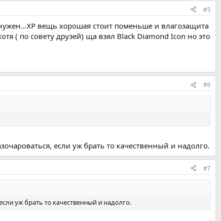
#5
 нужен...ХР вещь хорошая стоит поменьше и влагозащита
тя ( по совету друзей) ща взял Black Diamond Icon но это
#6
азочароваться, если уж брать то качественный и надолго.
#7
 если уж брать то качественный и надолго.