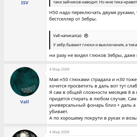
таки зайчиков наводит. Но мне тика нравит
ISV
Н50 надо переключать двумя руками, 
бестселлер от Зебры.
Vall написал(а):
У зебр бывают глюки и выключения, а тика
ни разу не видел глюков Зебры, даже 
4 Мар 2009
Мая н50 глюками страдала и н30 тоже.
хочется просветить в даль вот тут сла
Я сам в общей сложности месяцев 8 в
придется стирать в любом случае. Сам
Vall
универсальный фонарь близ + даль а 
убивает.
А по хорошему покрути в руках и воз
4 Мар 2009