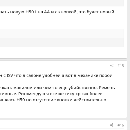
вать новую Н501 на АА и с кнопкой, это будет новый
#15
 с ISV что в салоне удобней а вот в механике порой
пачкать мавилем или чем-то еще убийственно. Ремень
итивные. Рекомендую я все же тику хр как более
ришлась Н50 но отсутствие кнопки действительно
#16