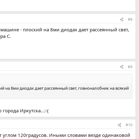
#8
в машине - плоский на 8ми диодах дает рассеянный свет,
ра C.
#9
кий на 8ми диодах дает рассеянный свет, говноналобник на всякий
города Иркутска...:-(
#10
свет углом 120градусов. Иными словами везде одинаковой