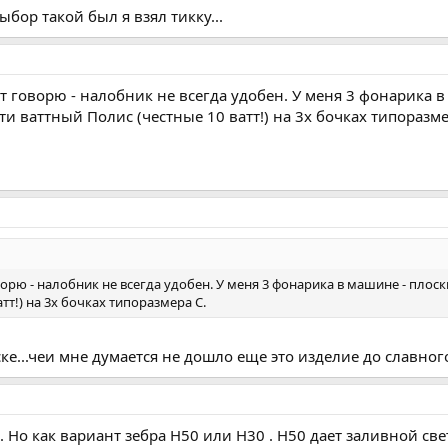
выбор такой был я взял тикку...
ст говорю - налобник не всегда удобен. У меня 3 фонарика 
и ваттный Полис (честные 10 ватт!) на 3х бочках типоразме
ворю - налобник не всегда удобен. У меня 3 фонарика в машине - плос
тт!) на 3х бочках типоразмера C.
ске...чеи мне думается не дошло еще это изделие до славного 
о. Но как вариант зебра Н50 или Н30 . Н50 дает заливной 