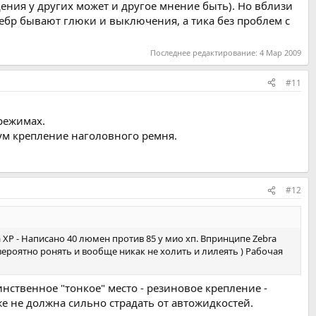
щения у других может и другое мнение быть). Но вблизи
 зебр бывают глюки и выключения, а тика без проблем с
Последнее редактирование:
4 Мар 2009
#11
режимах.
мум крепление наголовного ремня.
#12
a XP - Написано 40 люмен против 85 у мио хп. Впринципе Zebra
ероятно ронять и вообще никак не холить и лилеять ) Рабочая
инственное "тонкое" место - резиновое крепление -
е не должна сильно страдать от автожидкостей.