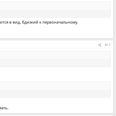
дится в вид, бдизкий к первоначальному.
#17
зать.