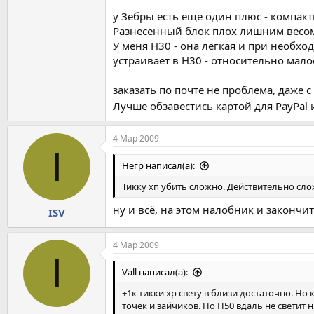
у Зебры есть еще один плюс - компак
Разнесенный блок плох лишним весо
У меня Н30 - она легкая и при необхо
устраивает в Н30 - относительно мал
заказать по почте не проблема, даже с
Лучше обзавестись картой для PayPal
4 Мар 2009
I
Негр написал(а):
Тикку хп убить сложно. Действительно сл
ну и всё, на этом налобник и закончит
ISV
4 Мар 2009
I
Vall написал(а):
+1к тикки хр свету в близи достаточно. Но
точек и зайчиков. Но Н50 вдаль не светит 