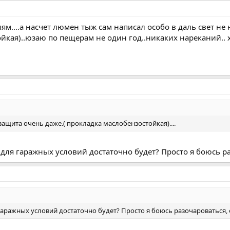
ям....а насчет люмен тыж сам написал особо в даль свет не
кая)..юзаю по пещерам не один год..никаких нареканий.. хо
щита очень даже.( прокладка маслобензостойкая)....
то для гаражных условий достаточно будет? Просто я боюсь р
ля гаражных условий достаточно будет? Просто я боюсь разочароваться,