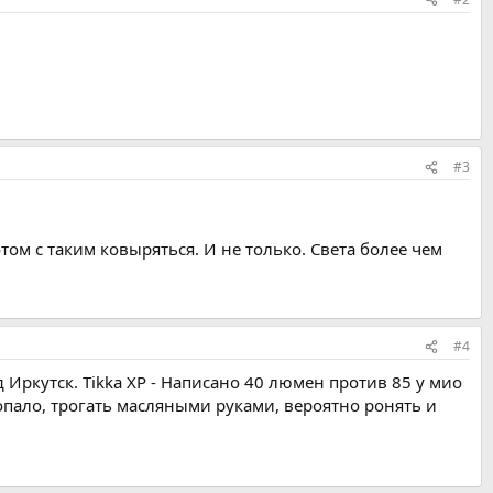
#3
том с таким ковыряться. И не только. Света более чем
#4
 Иркутск. Tikka XP - Написано 40 люмен против 85 у мио
опало, трогать масляными руками, вероятно ронять и