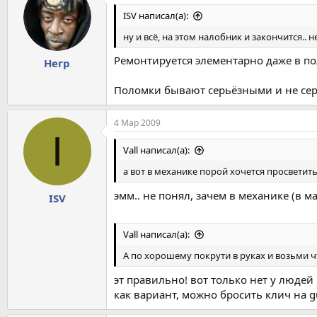
ISV написал(а):
ну и всё, на этом налобник и закончится.. н
Ремонтируется элементарно даже в пол
Негр
Поломки бывают серьёзными и не сер
4 Мар 2009
I
Vall написал(а):
а вот в механике порой хочется просветить
эмм.. не понял, зачем в механике (в 
ISV
Vall написал(а):
А по хорошему покрути в руках и возьми 
эт правильно! вот только нет у людей
как вариант, можно бросить клич на gu