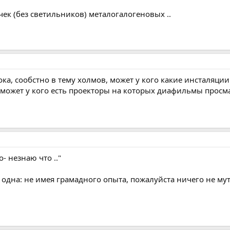
ек (без светильников) металогалогеновых ..
пока, сообстно в тему холмов, может у кого какие инсталяци
 может у кого есть проекторы на которых диафильмы просма
- незнаю что .."
 одна: не имея грамадного опыта, пожалуйста ничего не мут