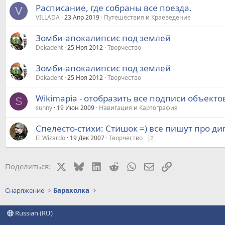
Расписание, где собраны все поезда.
V
VILLADA
23 Апр 2019
Путешествия и Краеведение
Зомби-апокалипсис под землей
Dekadent
25 Ноя 2012
Творчество
Зомби-апокалипсис под землей
Dekadent
25 Ноя 2012
Творчество
Wikimapia - отобразить все подписи объекто
S
sunny
19 Июн 2009
Навигация и Картография
Спелесто-стихи: Стишок =) все пишут про диг
El Wizardo
19 Дек 2007
Творчество
2
X
Bluesky
LinkedIn
Reddit
WhatsApp
Электронная почт
Ссылка
Поделиться:
Снаряжение
Барахолка
Russian (RU)