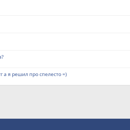
в?
г а я решил про спелесто =)
а