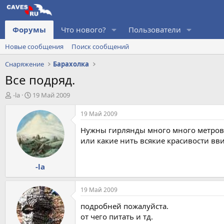
Форумы
Что нового?
Пользователи
Новые сообщения
Поиск сообщений
Снаряжение
Барахолка
Все подряд.
А
Д
-la
19 Май 2009
в
а
т
т
19 Май 2009
о
а
Нужны гирлянды много много метров, 
р
н
т
а
или какие нить всякие красивости вви
е
ч
м
а
-la
ы
л
а
19 Май 2009
подробней пожалуйста.
от чего питать и тд.