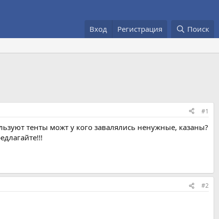
Вход
Регистрация
Поиск
#1
льзуют тенты можт у кого завалялись ненужные, казаны?
едлагайте!!!
#2