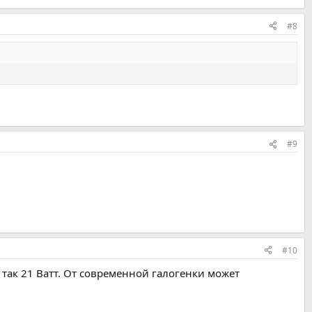
#8
#9
#10
 так 21 Ватт. От современной галогенки может