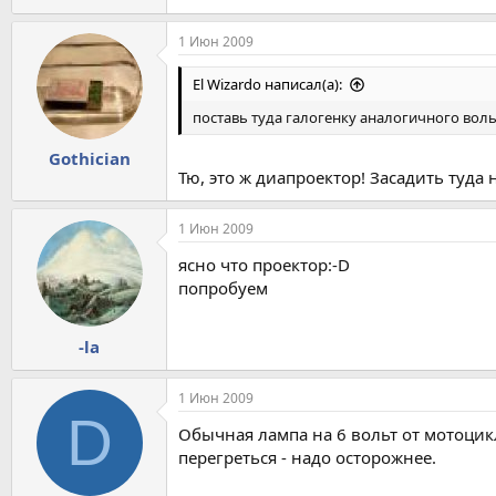
1 Июн 2009
El Wizardo написал(а):
поставь туда галогенку аналогичного воль
Gothician
Тю, это ж диапроектор! Засадить туда 
1 Июн 2009
ясно что проектор:-D
попробуем
-la
1 Июн 2009
D
Обычная лампа на 6 вольт от мотоцикл
перегреться - надо осторожнее.