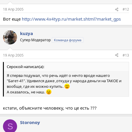
18 Апр 2005
#12
Вот еще
http://www.4x4typ.ru/market.shtml?market_gps
kuzya
Супер Модератор
Команда форума
19 Апр 2005
#13
Серокой написал(а):
Я сперва подумал, что речь идёт о нечто вроде нашего
"Багет-41". Удивился даже ,откуда у народа деньги на ТАКОЕ и
вообще, где их можно купить.
А оказалось, не наш.
кстати, объясните человеку, что це есть ???
Storonoy
S