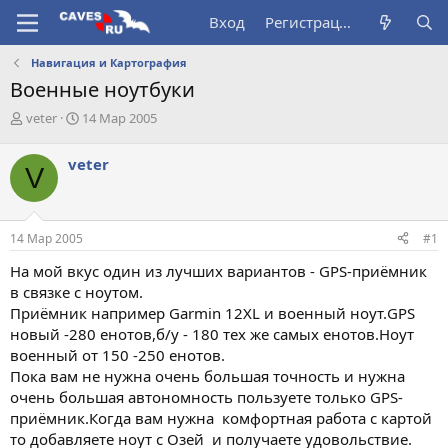
Вход
Регистрация
Навигация и Картография
Военные ноутбуки
А
Д
veter
14 Мар 2005
в
а
т
т
veter
V
о
а
р
н
т
а
е
ч
14 Мар 2005
#1
м
а
ы
л
На мой вкус один из лучших вариантов - GPS-приёмник
а
в связке с ноутом.
Приёмник например Garmin 12XL и военный ноут.GPS
новый -280 енотов,б/у - 180 тех же самых енотов.Ноут
военный от 150 -250 енотов.
Пока вам не нужна очень большая точность и нужна
очень большая автономность пользуете только GPS-
приёмник.Когда вам нужна комфортная работа с картой
то добавляете ноут с Озей и получаете удовольствие.