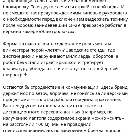
а проводящая соль ставит CF-29 на временную
блокировку. То и другое лечится струей теплой воды. И
не смешите нас предупреждениями типовых руководств
о необходимости перед включением выдержать технику
после мороза: заиндевевший CF-29 прекрасно работал в
верхней камере «Электролюкса».
Форма на высоте, а что содержание (ведь чипы и
винчестеры порой «летят»)? Заводские стенды, где
жесткие диски накручивают миллиарды оборотов, а
робот без устали играет крышкой и третирует
клавиатуру, убеждают: начинка тут не конвейерный
ширпотреб.
Остаются быстродействие и коммуникации. Здесь бренд
держит нос по ветру, впрочем, не гоняясь за лидерскими
процентами — золотая рабочая середина практичнее.
Важнее другое: титановая защита не спасет от
дистанционного перехвата данных (например, по
излучению лаптопа содержимое экрана можно «снять»
на расстоянии 100 м). Мы не проводили
специсследований, но, по заверениям бренда, вопрос