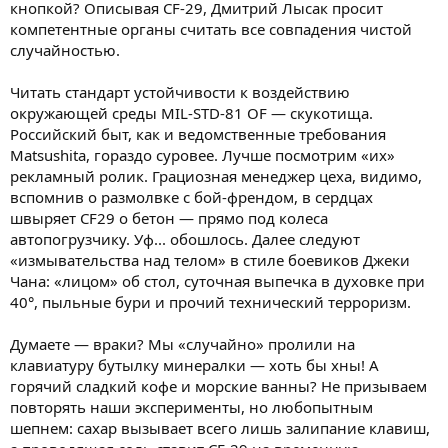
кнопкой? Описывая CF-29, Дмитрий Лысак просит
компетентные органы считать все совпадения чистой
случайностью.
Читать стандарт устойчивости к воздействию
окружающей среды MIL-STD-81 OF — скукотища.
Российский быт, как и ведомственные требования
Matsushita, гораздо суровее. Лучше посмотрим «их»
рекламный ролик. Грациозная менеджер цеха, видимо,
вспомнив о размолвке с бой-френдом, в сердцах
швыряет CF29 о бетон — прямо под колеса
автопогрузчику. Уф... обошлось. Далее следуют
«измывательства над телом» в стиле боевиков Джеки
Чана: «лицом» об стол, суточная выпечка в духовке при
40°, пыльные бури и прочий технический терроризм.
Думаете — враки? Мы «случайно» пролили на
клавиатуру бутылку минералки — хоть бы хны! А
горячий сладкий кофе и морские ванны? Не призываем
повторять наши эксперименты, но любопытным
шепнем: сахар вызывает всего лишь залипание клавиш,