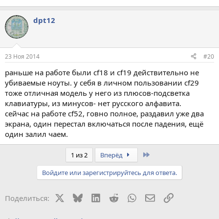
dpt12
23 Ноя 2014
#20
раньше на работе были cf18 и cf19 действительно не
убиваемые ноуты. у себя в личном пользовании cf29
тоже отличная модель у него из плюсов-подсветка
клавиатуры, из минусов- нет русского алфавита.
сейчас на работе cf52, говно полное, раздавил уже два
экрана, один перестал включаться после падения, ещё
один залил чаем.
Last
1 из 2
Вперёд
Войдите или зарегистрируйтесь для ответа.
X
Bluesky
LinkedIn
Reddit
WhatsApp
Электронная поч
Ссылка
Поделиться: