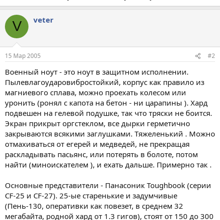
veter
V
15 Мар 2005
#2
Военный ноут - это ноут в защитном исполнении.
Пылевлагоударовибростойкий, корпус как правило из
магниевого сплава, можно проехать колесом или
уронить (ронял с капота на бетон - ни царапины ). Хард
подвешен на гелевой подушке, так что тряски не боится.
Экран прикрыт оргстеклом, все дырки герметично
закрываются всякими заглушками. Тяжеленький . Можно
отмахиваться от егерей и медведей, не прекращая
раскладывать пасьянс, или потерять в болоте, потом
найти (миноискателем ), и ехать дальше. Примерно так .
Основные представители - Панасоник Toughbook (серии
CF-25 и CF-27). 25-ые старенькие и задумчивые
(Пень-130, оперативки как повезет, в среднем 32
мегабайта, родной хард от 1.3 гигов), стоят от 150 до 300