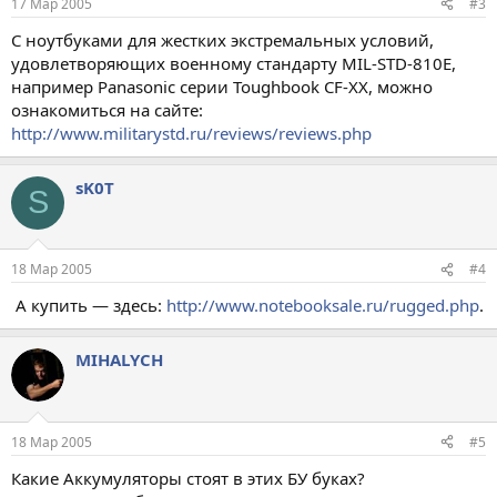
17 Мар 2005
#3
С ноутбуками для жестких экстремальных условий,
удовлетворяющих военному стандарту MIL-STD-810E,
например Panasonic серии Toughbook CF-XX, можно
ознакомиться на сайте:
http://www.militarystd.ru/reviews/reviews.php
sK0T
S
18 Мар 2005
#4
А купить — здесь:
http://www.notebooksale.ru/rugged.php
.
MIHALYCH
18 Мар 2005
#5
Какие Аккумуляторы стоят в этих БУ буках?