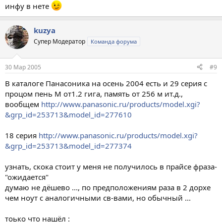
инфу в нете
kuzya
Супер Модератор
Команда форума
30 Мар 2005
#9
В каталоге Панасоника на осень 2004 есть и 29 серия с
процом пень М от1.2 гига, память от 256 м ит.д.,
вообщем
http://www.panasonic.ru/products/model.xgi?
&grp_id=253713&model_id=277610
18 серия
http://www.panasonic.ru/products/model.xgi?
&grp_id=253713&model_id=277374
узнать, скока стоит у меня не получилось в прайсе фраза-
"ожидается"
думаю не дёшево ..., по предположениям раза в 2 дорхе
чем ноут с аналогичными cв-вами, но обычный ...
тоько что нашёл :