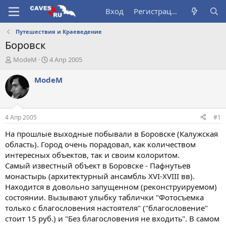
Вход
Регистрация
Путешествия и Краеведение
Боровск
А
Д
ModeM
4 Апр 2005
в
а
т
т
ModeM
о
а
р
н
т
а
е
ч
4 Апр 2005
#1
м
а
ы
л
На прошлые выходные побывали в Боровске (Калужская
а
область). Город очень порадовал, как количеством
интересных объектов, так и своим колоритом.
Самый известный объект в Боровске - Пафнутьев
монастырь (архитектурный ансамбль XVI-XVIII вв).
Находится в довольно запущенном (реконструируемом)
состоянии. Вызывают улыбку таблички "Фотосъемка
только с благословения настоятеля" ("благословение"
стоит 15 руб.) и "Без благословения не входить". В самом