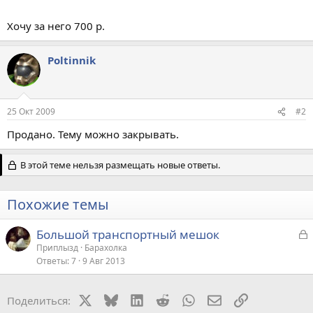
Хочу за него 700 р.
Poltinnik
25 Окт 2009
#2
Продано. Тему можно закрывать.
В этой теме нельзя размещать новые ответы.
Похожие темы
З
Большой транспортный мешок
а
Приплызд
Барахолка
Ответы
7
9 Авг 2013
к
р
X
Bluesky
LinkedIn
Reddit
WhatsApp
Электронная поч
Ссылка
Поделиться:
т