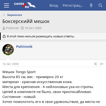
Вход
Регистрация
Барахолка
Боксерскийй мешок
А
Д
Poltinnik
16 Окт 2009
в
а
т
В этой теме нельзя размещать новые ответы.
т
о
а
р
н
Poltinnik
т
а
е
ч
м
а
ы
л
16 Окт 2009
#1
а
Мешок Tongo Sport
Высота 85 см, вес - примерно 20 кг
материал - красная искусственная кожа.
Места для крепления - 4 нейлоновых уха из стропы.
Цепей в комплекте не было, свои приспосабливал.
Состояние - новый.
Хотел помолотить его в свое удовольствие, да места не