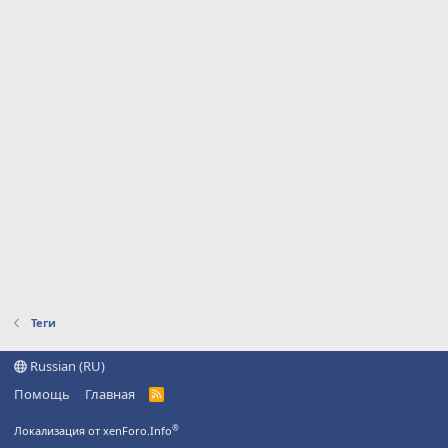
Теги
Russian (RU)
Помощь
Главная
R
S
S
®
Локализация от xenForo.Info