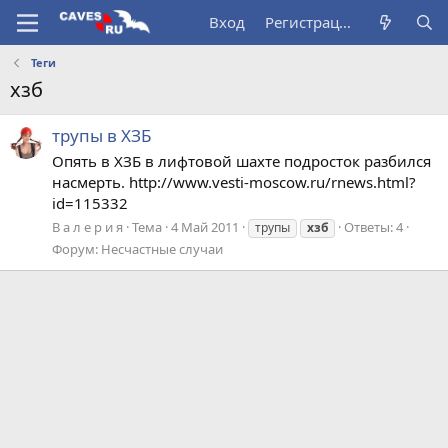
Вход
Регистрация
Теги
хзб
трупы в ХЗБ
Опять в ХЗБ в лифтовой шахте подросток разбился
насмерть. http://www.vesti-moscow.ru/rnews.html?
id=115332
В а л е р и я
Тема
4 Май 2011
Ответы: 4
трупы
хзб
Форум:
Несчастные случаи