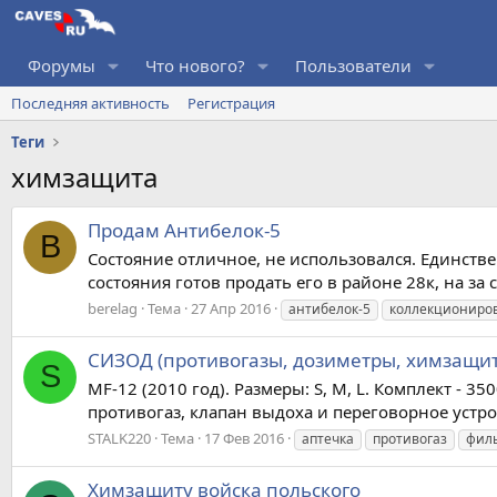
Форумы
Что нового?
Пользователи
Последняя активность
Регистрация
Теги
химзащита
Продам Антибелок-5
B
Состояние отличное, не использовался. Единстве
состояния готов продать его в районе 28к, на за 
berelag
Тема
27 Апр 2016
антибелок-5
коллекциониро
СИЗОД (противогазы, дозиметры, химзащит
S
MF-12 (2010 год). Размеры: S, M, L. Комплект -
противогаз, клапан выдоха и переговорное устрой
STALK220
Тема
17 Фев 2016
аптечка
противогаз
фил
Химзащиту войска польского