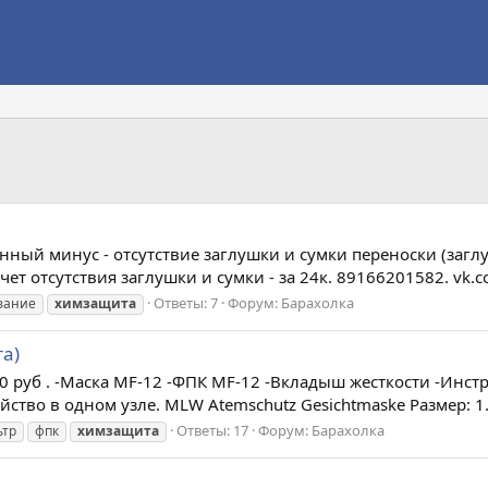
нный минус - отсутствие заглушки и сумки переноски (заглу
счет отсутствия заглушки и сумки - за 24к. 89166201582. vk.
Ответы: 7
Форум:
Барахолка
вание
химзащита
а)
 3500 руб . -Маска MF-12 -ФПК MF-12 -Вкладыш жесткости -И
ство в одном узле. MLW Atemschutz Gesichtmaske Размер: 1. 
Ответы: 17
Форум:
Барахолка
ьтр
фпк
химзащита