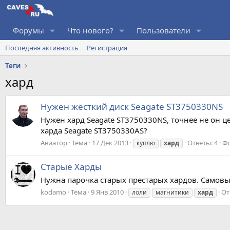
Форумы
Что нового?
Пользователи
Последняя активность
Регистрация
Теги
хард
Нужен жёсткий диск Seagate ST3750330NS
Нужен хард Seagate ST3750330NS, точнее не он цел
харда Seagate ST3750330AS?
Авиатор
Тема
17 Дек 2013
Ответы: 4
Ф
куплю
хард
Старые Харды
Нужна парочка старых престарых хардов. Самовыв
kodamo
Тема
9 Янв 2010
От
лоли
магнитики
хард