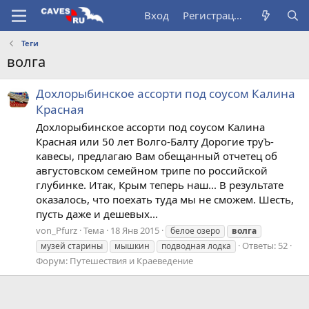
Вход
Регистрация
Теги
волга
Дохлорыбинское ассорти под соусом Калина
Красная
Дохлорыбинское ассорти под соусом Калина
Красная или 50 лет Волго-Балту Дорогие труЪ-
кавесы, предлагаю Вам обещанный отчетец об
августовском семейном трипе по российской
глубинке. Итак, Крым теперь наш... В результате
оказалось, что поехать туда мы не сможем. Шесть,
пусть даже и дешевых...
von_Pfurz
Тема
18 Янв 2015
белое озеро
волга
Ответы: 52
музей старины
мышкин
подводная лодка
Форум:
Путешествия и Краеведение