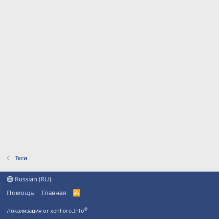
Теги
Russian (RU)
Помощь
Главная
R
S
S
®
Локализация от xenForo.Info