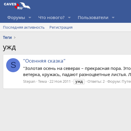
Форумы
Что нового?
Пользователи
Последняя активность
Регистрация
Теги
ужд
"Осенняя сказка"
S
"Золотая осень на северах – прекрасная пора. Эт
ветерка, кружась, падают разноцветные листья. 
Stepan
Тема
22 Ноя 2011
Ответы: 2
Форум:
Путе
ужд