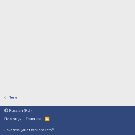
Теги
Russian (RU)
Помощь
Главная
R
S
S
®
Локализация от xenForo.Info