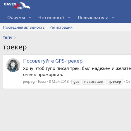
Форумы
Что нового?
Пользователи
Последняя активность
Регистрация
Теги
трекер
Посоветуйте GPS-трекер
Хочу чтоб тупо писал трек, был надежен и желат
очень прожорлив.
jeepeg
Тема
8 Май 2013
От
gps
навигация
трекер