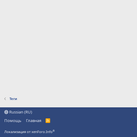
Теги
Russian (RU)
Помощь
Главная
R
S
S
®
Локализация от xenForo.Info