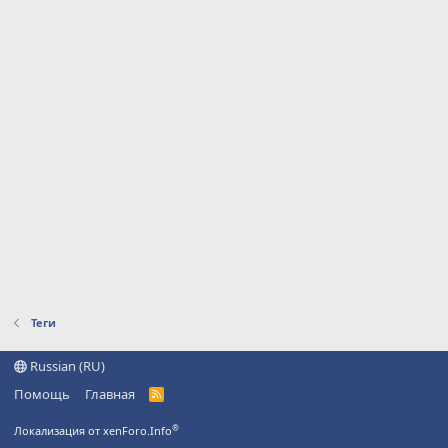
Теги
Russian (RU)
Помощь
Главная
R
S
S
®
Локализация от xenForo.Info