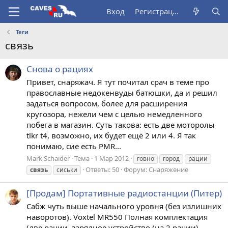
Вход
Регистрация
Теги
связь
Снова о рациях
Привет, снаряжач. Я тут почитал срач в теме про
православные недокенвуды батюшки, да и решил
задаться вопросом, более для расширения
кругозора, нежели чем с целью немедленного
побега в магазин. Суть такова: есть две моторолы
tlkr t4, возможно, их будет ещё 2 или 4. Я так
понимаю, сие есть PMR...
Mark Schaider
Тема
1 Мар 2012
говно
город
рации
Ответы: 50
Форум:
Снаряжение
связь
сиськи
[Продам] Портативные радиостанции (Питер)
Сабж чуть выше начального уровня (без излишних
наворотов). Voxtel MR550 Полная комплектация
(две рации, зарядное устройство (на 2 рации),