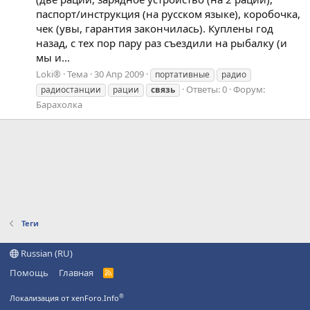
паспорт/инструкция (на русском языке), коробочка,
чек (увы, гарантия закончилась). Куплены год
назад, с тех пор пару раз съездили на рыбалку (и
мы и...
Loki®
Тема
30 Апр 2009
портативные
радио
Ответы: 0
Форум:
радиостанции
рации
связь
Барахолка
Теги
Russian (RU)
Помощь
Главная
R
S
S
®
Локализация от xenForo.Info