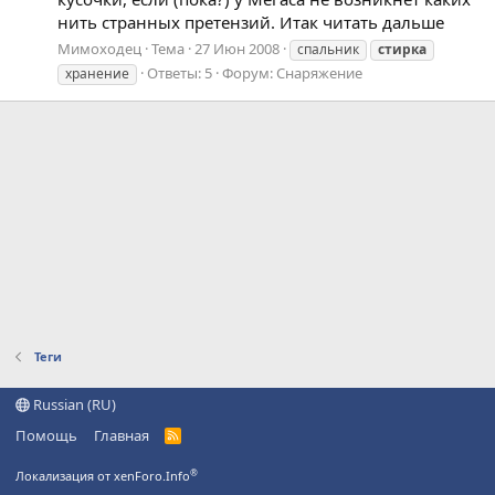
нить странных претензий. Итак читать дальше
Мимоходец
Тема
27 Июн 2008
спальник
стирка
Ответы: 5
Форум:
Снаряжение
хранение
Теги
Russian (RU)
Помощь
Главная
R
S
S
®
Локализация от xenForo.Info