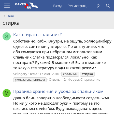
Вход
Регистрация
Теги
стирка
Как стирать спальник?
S
Собственно, сабж. Внутри, на ощупь, холлофайберу
одного, синтепон у второго. По опыту знаю, что
оба комкуются при небрежном использовании.
Спальник слегка подзасрался, локально. Как
постирать? Руками? В машинке? Если в машинке,
то какую температуру воды и какой режим?
Selingary
Тема
17 Июн 2010
спальник
стирка
Ответы: 12
Форум:
Снаряжение
уход за спальником
Правила хранения и ухода за спальником
М
Давно блин говорят о необходимости создать ФАК.
Но ни у кого не доходят руки – поэтому за это
взялись мы с veter'ом. Буду выкладывать здесь
кусочки, если (пока?) у Мегаса не возникнет каких