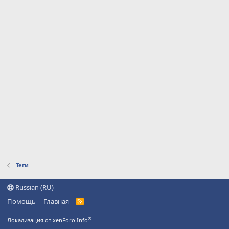
Теги
Russian (RU)
Помощь
Главная
R
S
S
®
Локализация от xenForo.Info