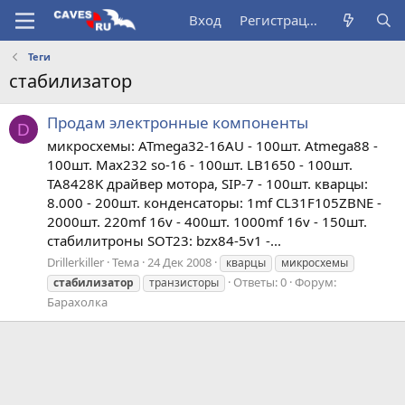
Вход
Регистрация
Теги
стабилизатор
Продам электронные компоненты
D
микросхемы: ATmega32-16AU - 100шт. Atmega88 -
100шт. Max232 so-16 - 100шт. LB1650 - 100шт.
TA8428K драйвер мотора, SIP-7 - 100шт. кварцы:
8.000 - 200шт. конденсаторы: 1mf CL31F105ZBNE -
2000шт. 220mf 16v - 400шт. 1000mf 16v - 150шт.
стабилитроны SOT23: bzx84-5v1 -...
Drillerkiller
Тема
24 Дек 2008
кварцы
микросхемы
Ответы: 0
Форум:
стабилизатор
транзисторы
Барахолка