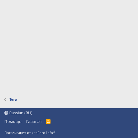
Теги
Russian (RU)
Помощь
Главная
R
S
S
®
Локализация от xenForo.Info