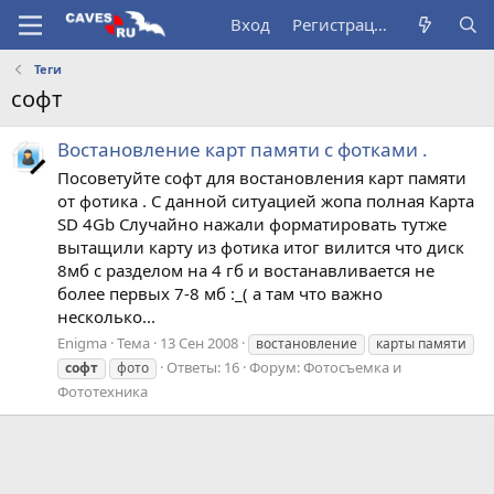
Вход
Регистрация
Теги
софт
Востановление карт памяти с фотками .
Посоветуйте софт для востановления карт памяти
от фотика . С данной ситуацией жопа полная Карта
SD 4Gb Cлучайно нажали форматировать тутже
вытащили карту из фотика итог вилится что диск
8мб с разделом на 4 гб и востанавливается не
более первых 7-8 мб :_( а там что важно
несколько...
Enigma
Тема
13 Сен 2008
востановление
карты памяти
Ответы: 16
Форум:
Фотосъемка и
софт
фото
Фототехника