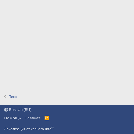
Теги
Russian (RU)
Помощь
Главная
R
S
S
®
Локализация от xenForo.Info