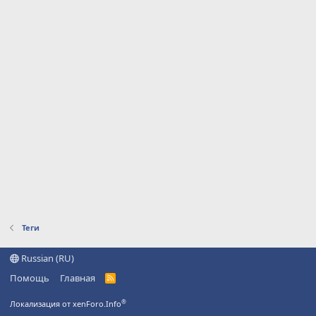
Теги
Russian (RU)
Помощь
Главная
R
S
S
®
Локализация от xenForo.Info