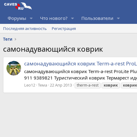
Форумы
Что нового?
Пользователи
Последняя активность
Регистрация
Теги
самонадувающийся коврик
самонадувающийся коврик Term-a-rest ProLi
самонадувающийся коврик Term-a-rest ProLite Plu
911 9389821 Туристический коврик Термарест ид
Leo12
Тема
22 Апр 2013
therm-a-rest
коврик
коврик