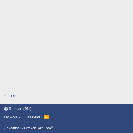
Теги
Russian (RU)
Помощь
Главная
R
S
S
®
Локализация от xenForo.Info