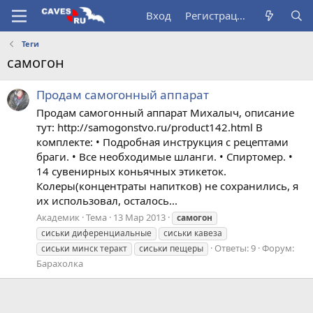
Вход
Регистрация
Теги
самогон
Продам самогонный аппарат
Продам самогонный аппарат Михалыч, описание
тут: http://samogonstvo.ru/product142.html В
комплекте: • Подробная инструкция с рецептами
браги. • Все необходимые шланги. • Спиртомер. •
14 сувенирных коньячных этикеток.
Колеры(концентраты напитков) не сохранились, я
их использовал, осталось...
Академик
Тема
13 Мар 2013
самогон
сиськи диференциальные
сиськи кавеза
Ответы: 9
Форум:
сиськи минск теракт
сиськи пещеры
Барахолка