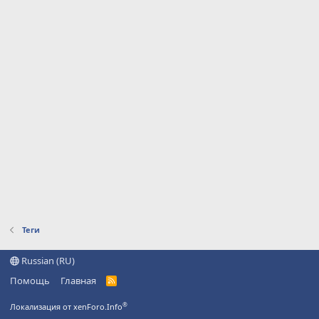
Теги
Russian (RU)
Помощь
Главная
R
S
S
®
Локализация от xenForo.Info