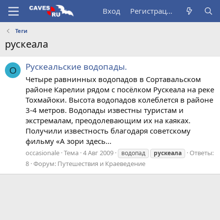
Вход
Регистрация
Теги
рускеала
Рускеальские водопады.
O
Четыре равнинных водопадов в Сортавальском
районе Карелии рядом с посёлком Рускеала на реке
Тохмайоки. Высота водопадов колеблется в районе
3-4 метров. Водопады известны туристам и
экстремалам, преодолевающим их на каяках.
Получили известность благодаря советскому
фильму «А зори здесь...
occasionale
Тема
4 Авг 2009
Ответы:
водопад
рускеала
8
Форум:
Путешествия и Краеведение