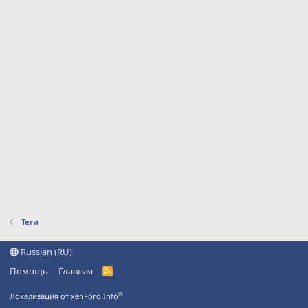
Теги
Russian (RU)
Помощь
Главная
R
S
S
®
Локализация от xenForo.Info