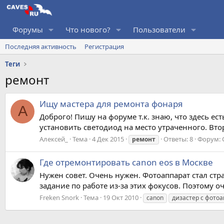
Форумы
Что нового?
Пользователи
Последняя активность
Регистрация
Теги
ремонт
Ищу мастера для ремонта фонаря
А
Доброго! Пишу на форуме т.к. знаю, что здесь е
установить светодиод на место утраченного. Вто
Алексей_
Тема
4 Дек 2015
Ответы: 8
Форум:
ремонт
Где отремонтировать canon eos в Москве
Нужен совет. Очень нужен. Фотоаппарат стал стра
задание по работе из-за этих фокусов. Поэтому 
Freken Snork
Тема
19 Окт 2010
canon
дизастер с фото