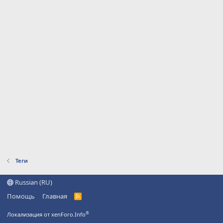
Теги
Russian (RU)
Помощь
Главная
R
S
S
®
Локализация от xenForo.Info