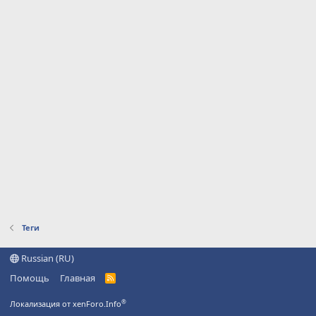
Теги
Russian (RU)
Помощь
Главная
R
S
S
®
Локализация от xenForo.Info