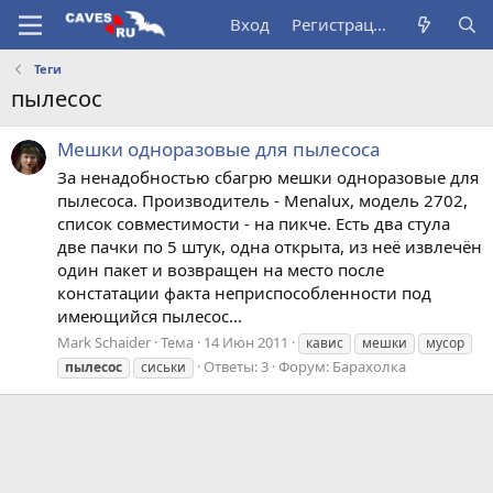
Вход
Регистрация
Теги
пылесос
Мешки одноразовые для пылесоса
За ненадобностью сбагрю мешки одноразовые для
пылесоса. Производитель - Menalux, модель 2702,
список совместимости - на пикче. Есть два стула
две пачки по 5 штук, одна открыта, из неё извлечён
один пакет и возвращен на место после
констатации факта неприспособленности под
имеющийся пылесос...
Mark Schaider
Тема
14 Июн 2011
кавис
мешки
мусор
Ответы: 3
Форум:
Барахолка
пылесос
сиськи