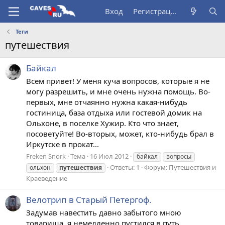
Вход
Регистрация
Теги
путешествия
Байкал
Всем привет! У меня куча вопросов, которые я не
могу разрешить, и мне очень нужна помощь. Во-
первых, мне отчаянно нужна какая-нибудь
гостиница, база отдыха или гостевой домик на
Ольхоне, в поселке Хужир. Кто что знает,
посоветуйте! Во-вторых, может, кто-нибудь брал в
Иркутске в прокат...
Freken Snork
Тема
16 Июл 2012
байкал
вопросы
Ответы: 1
Форум:
Путешествия и
ольхон
путешествия
Краеведение
Велотрип в Старый Петергоф.
Задумав навестить давно забытого мною
товарища, я немедленно пустился в путь.