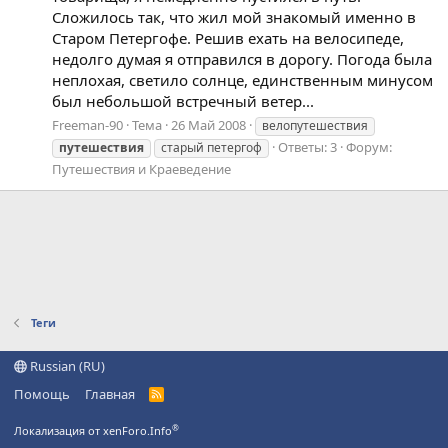
Сложилось так, что жил мой знакомый именно в
Старом Петергофе. Решив ехать на велосипеде,
недолго думая я отправился в дорогу. Погода была
неплохая, светило солнце, единственным минусом
был небольшой встречный ветер...
Freeman-90
Тема
26 Май 2008
велопутешествия
Ответы: 3
Форум:
путешествия
старый петергоф
Путешествия и Краеведение
Теги
Russian (RU)
Помощь
Главная
R
S
S
®
Локализация от xenForo.Info