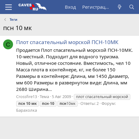
Вход
Регистрация
Теги
псн 10 мк
Плот спасательный морской ПСН-10МК
C
Продается Плот спасательный морской ПСН-10МК.
10-местный. Подходит для водного туризма.
Новый, отличное состояние. Вместимость, чел 10
Масса плота в контейнере, кг, не более 150
Размеры в контейнере: Длина, мм 1450 Диаметр,
мм 600 Размеры в развернутом виде: Длина, мм
2680 Ширина...
Crossfire13
Тема
5 Авг 2009
плот спасательный морской
Ответы: 2
Форум:
псн
10
мк
псн
-
10
псн
10мк
Барахолка