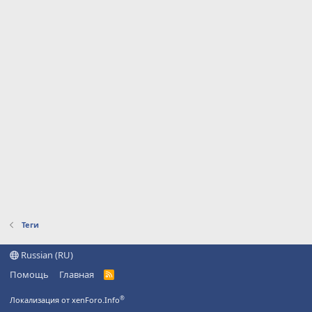
Теги
Russian (RU)
Помощь
Главная
R
S
S
®
Локализация от xenForo.Info