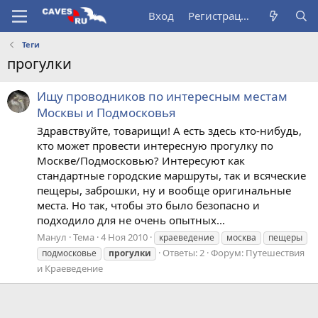
Вход
Регистрация
Теги
прогулки
Ищу проводников по интересным местам
Москвы и Подмосковья
Здравствуйте, товарищи! А есть здесь кто-нибудь,
кто может провести интересную прогулку по
Москве/Подмосковью? Интересуют как
стандартные городские маршруты, так и всяческие
пещеры, заброшки, ну и вообще оригинальные
места. Но так, чтобы это было безопасно и
подходило для не очень опытных...
Манул
Тема
4 Ноя 2010
краеведение
москва
пещеры
Ответы: 2
Форум:
Путешествия
подмосковье
прогулки
и Краеведение