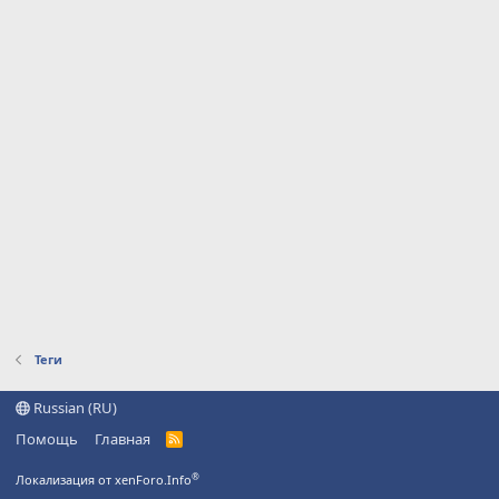
Теги
Russian (RU)
Помощь
Главная
R
S
S
®
Локализация от xenForo.Info