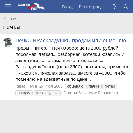
Вход
Регистрация
Теги
печка
ПечкО и РаскладушкО продам или обменяю.
преЗы - питер.... ПечкОоооо: цена 2000 рублей.
походная, легкая... разборная. котелки юзались и
закоптились... а сама печка не юзалась...
РаскладушкОоооо (цена 2500): походная, примерно
170х50 см. тяжелая зараза... вместе за 4000... либо
поменяю на адекватные по цене...
Reset
Тема
27 Июл 2008
обменяю
печка
питер
Ответы: 8
Форум:
Барахолка
продам
раскладушка