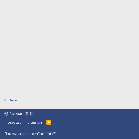
Теги
Russian (RU)
Помощь
Главная
R
S
S
®
Локализация от xenForo.Info