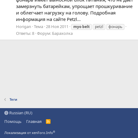
замерзнуть батарейкам, упрощает прошкуривание
и облегчает нагрузку на голову. Подробная
информация на сайте Petzl...
Horigan
Тема
28 Ноя 2011
myo
belt
petzl
фонарь
Ответы: 8
Форум:
Барахолка
Теги
Russian (RU)
Помощь
Главная
R
S
S
®
Локализация от xenForo.Info