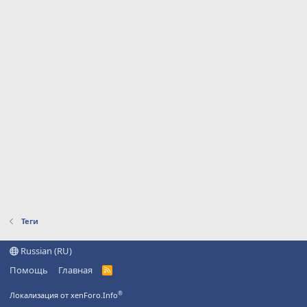
Теги
Russian (RU)
Помощь
Главная
R
S
S
®
Локализация от xenForo.Info