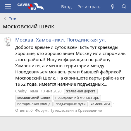
Вход
Регистрация
Теги
московский шелк
Москва. Хамовники. Погодинская ул.
Доброго времени суток всем! Есть тут краеведы
хорошие, кто хорошо знает Москву или старожилы
этого района? Ищу информацию по району
Хамовники, а именно территории между
Новодевичьем монастырем и бывшей фабрикой
Московский Шелк. На скриншоте карты района от
1952 года, имеется наличие подъездных...
Chelsy
Тема
10 Янв 2020
железная дорога
московский
шелк
новодевичий монастырь
погодинская улица
подъездные пути
хамовники
Ответы: 0
Форум:
Путешествия и Краеведение