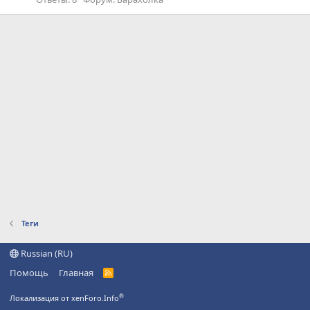
Теги
Russian (RU)
Помощь
Главная
R
S
S
®
Локализация от xenForo.Info