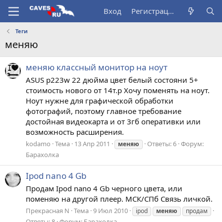
Вход
Регистрация
Теги
меняю
меняю классный монитор на ноут
ASUS p223w 22 дюйма цвет белый состояни 5+
стоимость нового от 14т.р Хочу поменять на ноут.
Ноут нужне для графической обработки
фотографий, поэтому главное требование
достойная видеокарта и от 3гб оперативки или
возможность расширения.
kodamo
Тема
13 Апр 2011
Ответы: 6
Форум:
меняю
Барахолка
Ipod nano 4 Gb
Продам Ipod nano 4 Gb черного цвета, или
поменяю на другой плеер. МСК/СПб Связь личкой.
Прекрасная N
Тема
9 Июл 2010
ipod
меняю
продам
Ответы: 8
Форум:
Барахолка