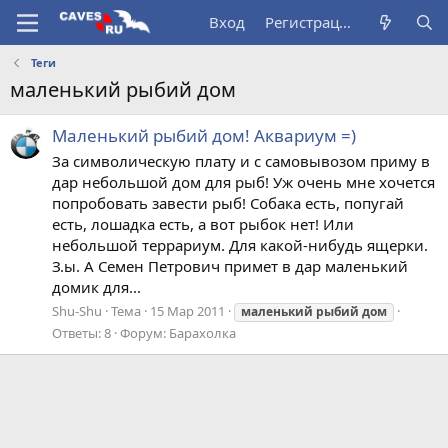
Вход
Регистрация
Теги
маленький рыбий дом
Маленький рыбий дом! Аквариум =)
За символическую плату и с самовывозом приму в
дар небольшой дом для рыб! Уж очень мне хочется
попробовать завести рыб! Собака есть, попугай
есть, лошадка есть, а вот рыбок нет! Или
небольшой террариум. Для какой-нибудь ящерки.
З.ы. А Семен Петрович примет в дар маленький
домик для...
Shu-Shu
Тема
15 Мар 2011
маленький
рыбий
дом
Ответы: 8
Форум:
Барахолка