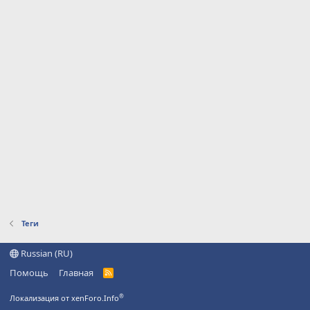
Теги
Russian (RU)
Помощь
Главная
R
S
S
®
Локализация от xenForo.Info