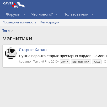
Форумы
Что нового?
Пользователи
Последняя активность
Регистрация
Теги
магнитики
Старые Харды
Нужна парочка старых престарых хардов. Самовыв
kodamo
Тема
9 Янв 2010
О
лоли
магнитики
хард