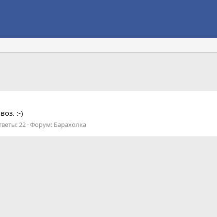
оз. :-)
тветы: 22
Форум:
Барахолка