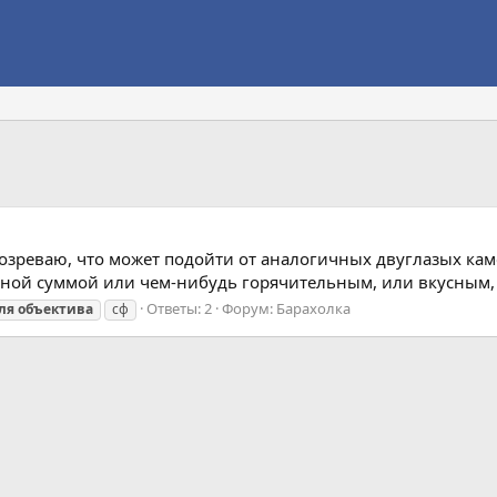
зреваю, что может подойти от аналогичных двуглазых камер
нной суммой или чем-нибудь горячительным, или вкусным, 
Ответы: 2
Форум:
Барахолка
ля
объектива
сф