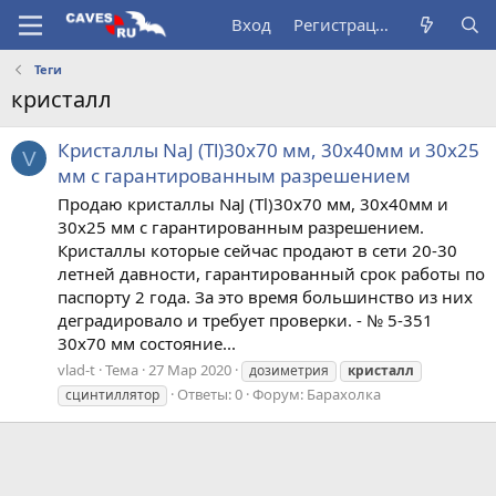
Вход
Регистрация
Теги
кристалл
Кристаллы NaJ (Tl)30х70 мм, 30х40мм и 30х25
V
мм с гарантированным разрешением
Продаю кристаллы NaJ (Tl)30х70 мм, 30х40мм и
30х25 мм с гарантированным разрешением.
Кристаллы которые сейчас продают в сети 20-30
летней давности, гарантированный срок работы по
паспорту 2 года. За это время большинство из них
деградировало и требует проверки. - № 5-351
30х70 мм состояние...
vlad-t
Тема
27 Мар 2020
дозиметрия
кристалл
Ответы: 0
Форум:
Барахолка
сцинтиллятор