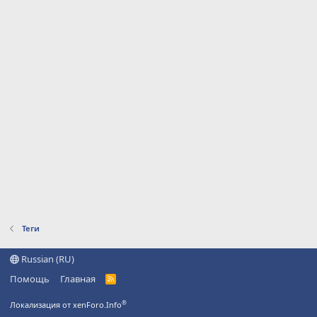
Теги
Russian (RU)
Помощь
Главная
R
S
S
®
Локализация от xenForo.Info