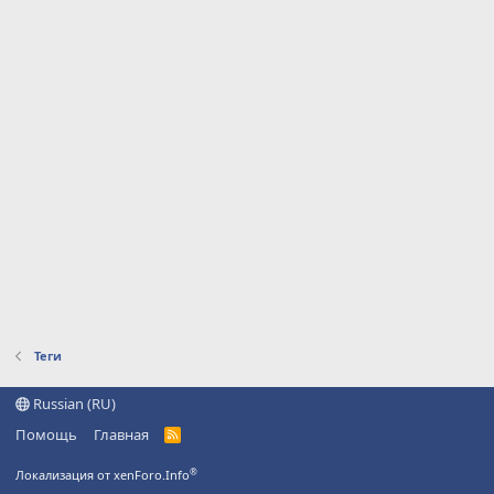
Теги
Russian (RU)
Помощь
Главная
R
S
S
®
Локализация от xenForo.Info