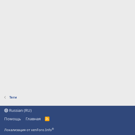
Теги
Russian (RU)
Помощь
Главная
R
S
S
®
Локализация от xenForo.Info