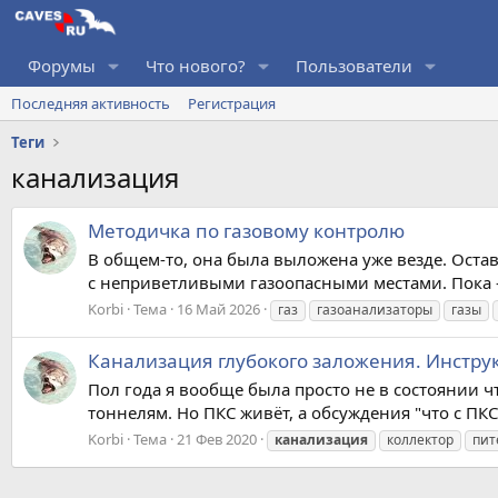
Форумы
Что нового?
Пользователи
Последняя активность
Регистрация
Теги
канализация
Методичка по газовому контролю
В общем-то, она была выложена уже везде. Остав
с неприветливыми газоопасными местами. Пока -
Korbi
Тема
16 Май 2026
газ
газоанализаторы
газы
Канализация глубокого заложения. Инстру
Пол года я вообще была просто не в состоянии 
тоннелям. Но ПКС живёт, а обсуждения "что с ПКС
Korbi
Тема
21 Фев 2020
канализация
коллектор
пит