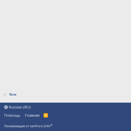
Теги
Russian (RU)
Помощь
Главная
R
S
S
®
Локализация от xenForo.Info