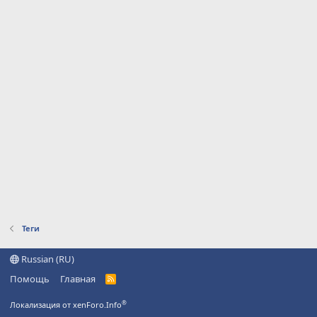
Теги
Russian (RU)
Помощь
Главная
R
S
S
®
Локализация от xenForo.Info