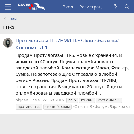
Вход
Регистрация
Теги
гп-5
Противогазы ГП-7ВМ/ГП-5/Чюни-бахилы/
Костюмы Л-1
Продам Противогазы ГП-5, новые с хранения. В
ящиках по 40 штук. Ящики опломбированы
заводской пломбой. Комплектация: Маска, Фильтр,
Сумка. Не запотевающие Отправляю в любой
регион России. Продам Противогазы ГП-7ВМ,
новые с хранения. В ящиках по 20 штук. Ящики
опломбированы заводской пломбой...
biggan
Тема
27 Окт 2016
гп-5
гп-7вм
костюмы л-1
Ответы: 9
Форум:
Барахолка
противогазы
чюни-бахилы