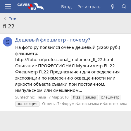
Вход
Регистрация
Теги
fl 22
Дешевый флешметр - почему?
S
На фото.ру появился очень дешевый (3260 руб.)
флэшметр:
http://foto.ru/professional_multimetr_fl_22.html
Описание ПРОФЕССИОНАЛ Мультиметр FL 22
Флешметр FL22 Предназначен для определения
экспозиции по измерению освещенности или
яркости объекта съемки при постоянном,
импульсном или смешанном...
Suntechnic
Тема
7 Мар 2010
fl
22
замер
флешметр
Ответы: 7
Форум:
Фотосъемка и Фототехника
экспозиция