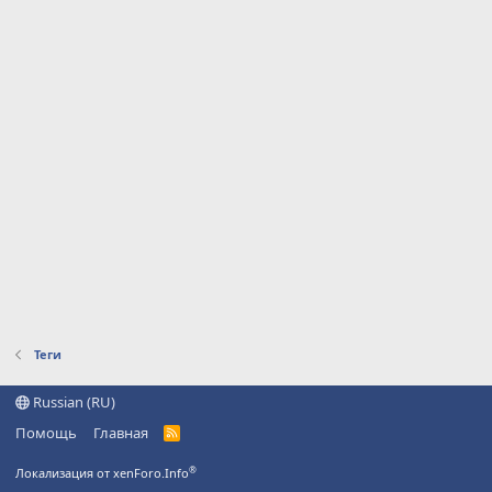
Теги
Russian (RU)
Помощь
Главная
R
S
S
®
Локализация от xenForo.Info