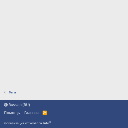
Теги
Russian (RU)
Помощь
Главная
R
S
S
®
Локализация от xenForo.Info