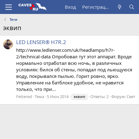
Вход
Регистрация
Теги
эквип
LED LENSER® H7R.2
http://www.ledlenser.com/uk/headlamps/h7r-
2/technical-data Опробовал тут этот аппарат. Вроде
нормально отработал всю ночь, в различных
условиях: бился об стены, попадал под льющуюся
воду, покрывался пылью. Горит ровно, ярко.
Управление на батблоке удобное, не нравится
только, что при...
Fettered
Тема
5 Июн 2014
Ответы: 2
Форум:
Свет
эквип