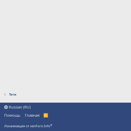
Теги
Russian (RU)
Помощь
Главная
R
S
S
®
Локализация от xenForo.Info