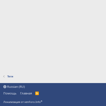
Теги
Russian (RU)
Помощь
Главная
R
S
S
®
Локализация от xenForo.Info